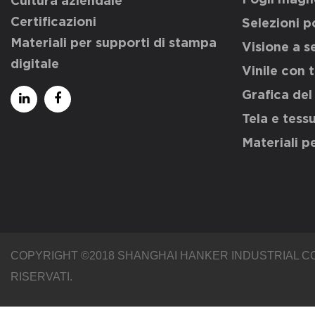
Cultura aziendale
Certificazioni
Selezioni p
Materiali per supporti di stampa
Visione a s
digitale
Vinile con t
Grafica de
Tela e tess
Materiali p
COPYRIGHT ©2018
SHANGHAI HANKER INDUSTRIAL CO.
RISERVATI.