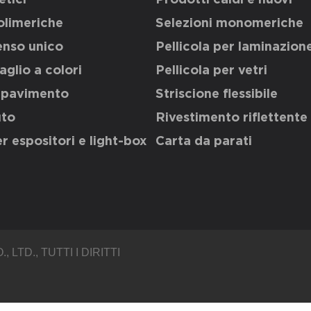
olimeriche
Selezioni monomeriche
enso unico
Pellicola per laminazion
aglio a colori
Pellicola per vetri
l pavimento
Striscione flessibile
uto
Rivestimento riflettente
er espositori e light-box
Carta da parati
, LTD.
, TUTTI I DIRITTI