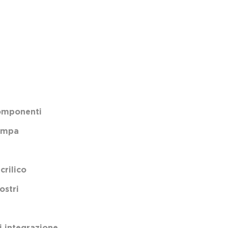
componenti
tampa
rilico
ostri