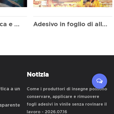
Visione economica e pratica a un modo
Adesivo in foglio di alluminio
Notizia
tica a un
Come i produttori di insegne possono
conservare, applicare e rimuovere
fogli adesivi in vinile senza rovinare il
asparente
lavoro
- 2026.07.16