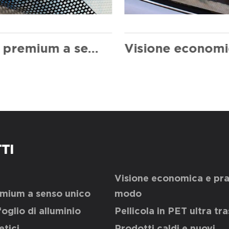
Visione premium a senso unico
TI
Visione economica e pra
emium a senso unico
modo
foglio di alluminio
Pellicola in PET ultra tr
tici
Prodotti caldi e nuovi